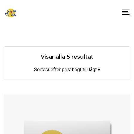
Skip
to
content
Sorterade
Visar alla 5 resultat
efter
pris:
högt
till
lågt