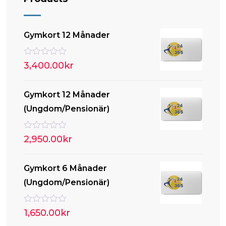
Gymkort 12 Månader
B
3,400.00
kr
e
t
y
Gymkort 12 Månader
g
s
(Ungdom/Pensionär)
a
t
t
0
B
2,950.00
kr
a
e
v
t
5
y
Gymkort 6 Månader
g
s
(Ungdom/Pensionär)
a
t
t
0
B
1,650.00
kr
a
e
v