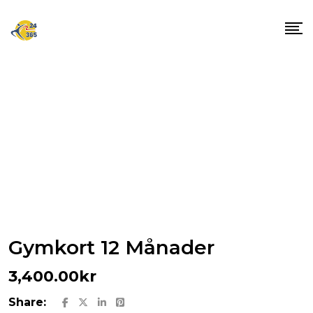
Skip
to
content
Gymkort 12 Månader
3,400.00
kr
Share: