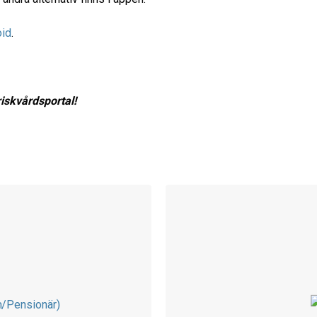
oid
.
iskvårdsportal!