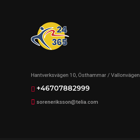
Hantverksvägen 10, Östhammar / Vallonvägen 
+46707882999
soreneriksson@telia.com