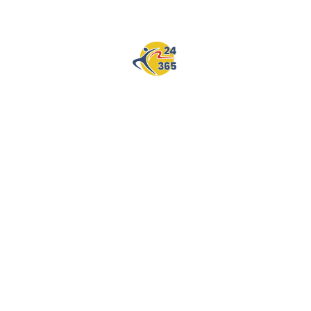
Kostnaderna för engångsinträde är 90kr/gång, och andra
alternativ finns i appen.
FlexyPay finns länkade här för både
iOS
och
Android
.
Fysiska gymkort kan köpas vid OKQ8.
Vi accepterar Epassi och Söderbergs Partners
Friskvårdsportal!
Related Products