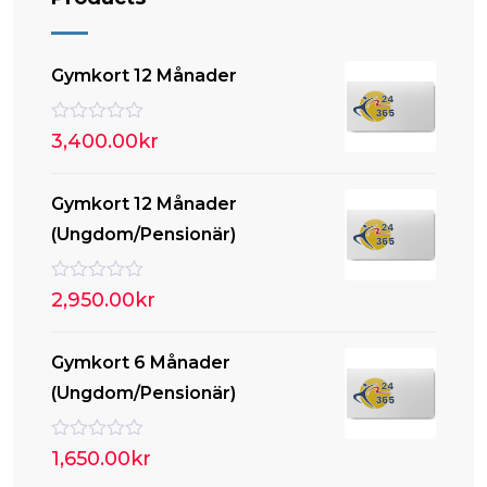
Gymkort 12 Månader
B
3,400.00
kr
e
t
y
Gymkort 12 Månader
g
s
(Ungdom/Pensionär)
a
t
t
0
B
2,950.00
kr
a
e
v
t
5
y
Gymkort 6 Månader
g
s
(Ungdom/Pensionär)
a
t
t
0
B
1,650.00
kr
a
e
v