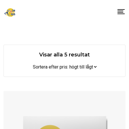
Skip
to
content
Sorterade
Visar alla 5 resultat
efter
pris:
högt
till
lågt