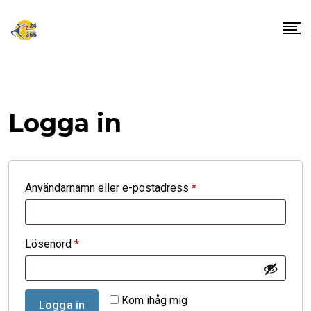
Skip
to
content
Logga in
Obligatoriskt
Användarnamn eller e-postadress
*
Obligatoriskt
Lösenord
*
Kom ihåg mig
Logga in