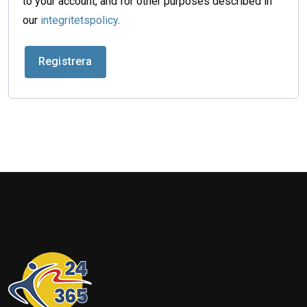
to your account, and for other purposes described in
our
integritetspolicy
.
Registrera