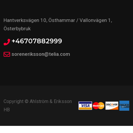
Hantverksvägen 10, Östhammar / Vallonvägen 1,
Österbybruk
+46707882999
soreneriksson@telia.com
Copyright © Ahlström & Eriksson
HB