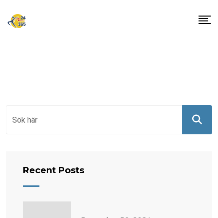
Skip
to
content
Recent Posts