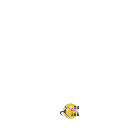
FlexyPay, eller betala genom Bankgiro: 624-2374, ange
namn.
Kostnaderna för engångsinträde är 90kr/gång, och andra
alternativ finns i appen.
FlexyPay finns länkade här för både
iOS
och
Android
.
Fysiska gymkort kan köpas vid OKQ8.
Vi accepterar Epassi och Söderbergs Partners
Friskvårdsportal!
Related Products